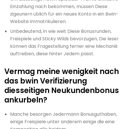
Einzahlung nach bekommen, müssen Diese
zigeunern üblich für ein neues Konto in ein Bwin-
Website immatrikulieren.
Unbedeutend, in wie weit Diese Bonusrunden,
Freispiele und Sticky Wilds bevorzugen, Die leser
können das Fragestellung ferner eine Mechanik
auftreiben, diese hinter Jedem passt.
Vermag meine wenigkeit nach
das bwin Verifizierung
diesseitigen Neukundenbonus
ankurbeln?
Manche besorgen Jedermann Bonusguthaben,
einige Freispiele unter anderem einige die eine