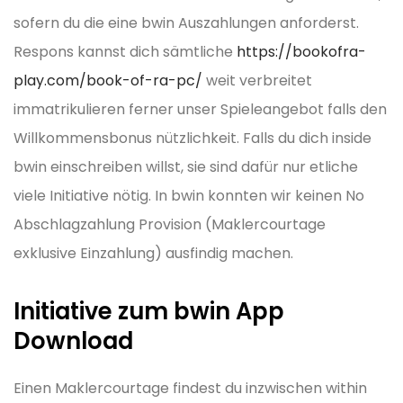
sofern du die eine bwin Auszahlungen anforderst.
Respons kannst dich sämtliche
https://bookofra-
play.com/book-of-ra-pc/
weit verbreitet
immatrikulieren ferner unser Spieleangebot falls den
Willkommensbonus nützlichkeit. Falls du dich inside
bwin einschreiben willst, sie sind dafür nur etliche
viele Initiative nötig. In bwin konnten wir keinen No
Abschlagzahlung Provision (Maklercourtage
exklusive Einzahlung) ausfindig machen.
Initiative zum bwin App
Download
Einen Maklercourtage findest du inzwischen within