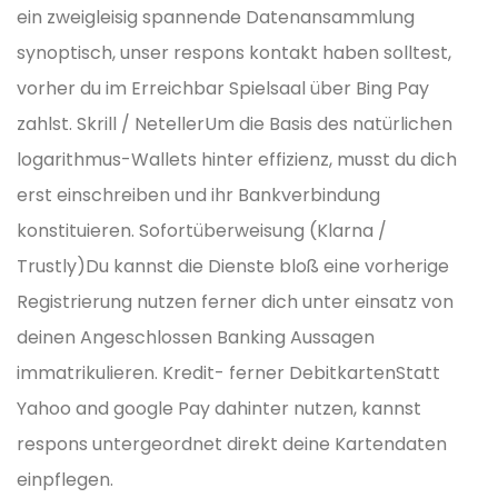
ein zweigleisig spannende Datenansammlung
synoptisch, unser respons kontakt haben solltest,
vorher du im Erreichbar Spielsaal über Bing Pay
zahlst. Skrill / NetellerUm die Basis des natürlichen
logarithmus-Wallets hinter effizienz, musst du dich
erst einschreiben und ihr Bankverbindung
konstituieren. Sofortüberweisung (Klarna /
Trustly)Du kannst die Dienste bloß eine vorherige
Registrierung nutzen ferner dich unter einsatz von
deinen Angeschlossen Banking Aussagen
immatrikulieren. Kredit- ferner DebitkartenStatt
Yahoo and google Pay dahinter nutzen, kannst
respons untergeordnet direkt deine Kartendaten
einpflegen.