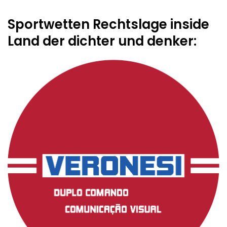
Sportwetten Rechtslage inside
Land der dichter und denker: