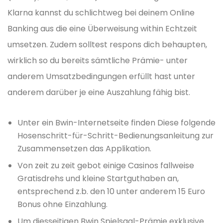
Klarna kannst du schlichtweg bei deinem Online
Banking aus die eine Überweisung within Echtzeit
umsetzen.
Zudem solltest respons dich behaupten,
wirklich so du bereits sämtliche Prämie- unter
anderem Umsatzbedingungen erfüllt hast unter
anderem darüber je eine Auszahlung fähig bist.
Unter ein Bwin-Internetseite finden Diese folgende
Hosenschritt-für-Schritt-Bedienungsanleitung zur
Zusammensetzen das Applikation.
Von zeit zu zeit gebot einige Casinos fallweise
Gratisdrehs und kleine Startguthaben an,
entsprechend z.b. den 10 unter anderem 15 Euro
Bonus ohne Einzahlung.
Um diesseitigen Bwin Spielsaal-Prämie exklusive