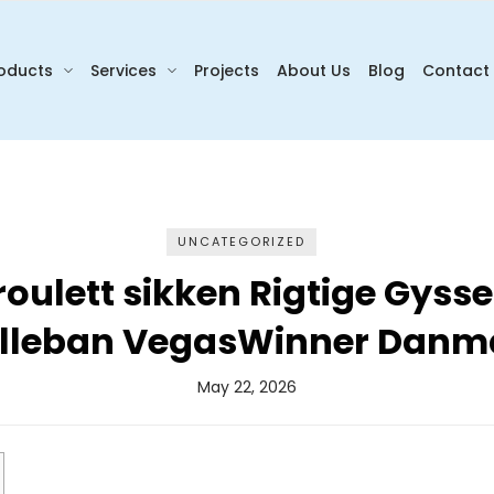
oducts
Services
Projects
About Us
Blog
Contact
UNCATEGORIZED
oulett sikken Rigtige Gysser 
illeban VegasWinner Danm
May 22, 2026