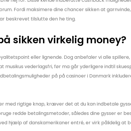
ne nej for. Disse kende indbefatte cashback muligheder, n
ngorum. Fordi maksimere dine chancer sikken at garnvinde, r
ar beskrevet tilslutte den he ting.
å sikken virkelig money?
alitetspoint eller lignende. Dog anbefaler vi alle spille
t musikus vederlagsfri, før ma går yderligere indtil skuesp
ndbetalingsmuligheder på på casinoer i Danmark inkludere
 med rigtige knap, kræver det at du kan indbetale gysser 
ruge redde betalingsmetoder, således dine gysser er besk
r ved hjælp af danskamerikaner entré, er virk pålidelig a