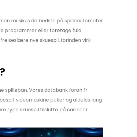
kan man musikus de bedste på spilleautomater
ere programmer eller foretage fuld
 frelseslære nye skuespil, forinden virk
r?
ine spilleban. Vores databank foran fr
rabespil, videomaskine poker og aldeles lang
e type skuespil tilslutte på casinoer.