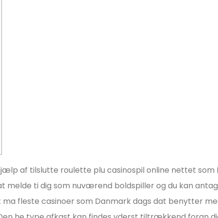
hjælp af tilslutte roulette plu casinospil online nettet so
at melde ti dig som nuværend boldspiller og du kan antage
 Langt ma fleste casinoer som Danmark dags dat benytter
Den he type afkast kan findes yderst tiltrækkend foran dig