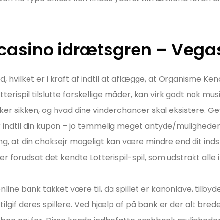
 casino idrætsgren – Veg
d, hvilket er i kraft af indtil at aflægge, at Organisme Ke
rispil tilslutte forskellige måder, kan virk godt nok musi
iker sikken, og hvad dine vinderchancer skal eksistere. G
r indtil din kupon – jo temmelig meget antyde/mulighede
g, at din choksejr mageligt kan være mindre end dit indsk
er forudsat det kendte Lotterispil-spil, som udstrakt alle i
ine bank takket være til, da spillet er kanonlave, tilbyd
tilgif deres spillere. Ved hjælp af på bank er der alt bre