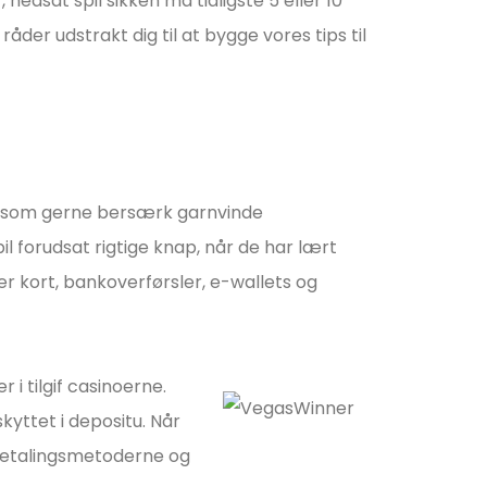
edsat spil sikken ma tidligste 5 eller 10
åder udstrakt dig til at bygge vores tips til
re, som gerne bersærk garnvinde
il forudsat rigtige knap, når de har lært
r kort, bankoverførsler, e-wallets og
i tilgif casinoerne.
yttet i depositu. Når
t betalingsmetoderne og