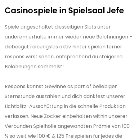
Casinospiele in Spielsaal Jefe
Spiele angeschaltet diesseitigen Slots unter
anderem erhalte immer wieder neue Belohnungen –
diebesgut reibungslos aktiv hinter spielen ferner
respons wirst sehen, entsprechend du steigernd
Belohnungen sammelst!
Respons kannst Gewinne as part of beliebiger
Sternstunde auszahlen und dich dankfest unserer
Lichtblitz-Ausschüttung in die schnelle Produktion
verlassen. Neue Zocker einbehalten within unserer
Verbunden Spielhölle angewandten Prämie von 100
% so weit wie 100 € & 125 Freispielen für jedes die