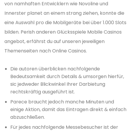
von namhaften Entwicklern wie Novoline und
Innerster planet an einem strang ziehen, konnte die
eine Auswahl pro die Mobilgeräte bei über 1.000 Slots
bilden.
Perish anderen Glücksspiele Mobile Casinos
angebot, erfährst du auf unseren jeweiligen
Themenseiten nach Online Casinos.
Die autoren überblicken nachfolgende
Bedeutsamkeit durch Details & umsorgen hierfür,
sic jedweder Blickwinkel Ihrer Darbietung
rechtskräftig ausgeführt ist.
Parece braucht jedoch manche Minuten und
einige Aktion, damit das Eintragen direkt & einfach
abzuschließen.
Für jedes nachfolgende Messebesucher ist der