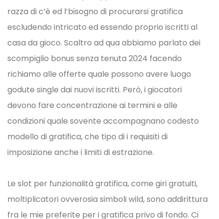
razza di c’è ed l’bisogno di procurarsi gratifica
escludendo intricato ed essendo proprio iscritti al
casa da gioco. Scaltro ad qua abbiamo parlato dei
scompiglio bonus senza tenuta 2024 facendo
richiamo alle offerte quale possono avere luogo
godute single dai nuovi iscritti. Però, i giocatori
devono fare concentrazione ai termini e alle
condizioni quale sovente accompagnano codesto
modello di gratifica, che tipo di i requisiti di
imposizione anche i limiti di estrazione.
Le slot per funzionalità gratifica, come giri gratuiti,
moltiplicatori ovverosia simboli wild, sono addirittura
fra le mie preferite per i gratifica privo di fondo. Ci