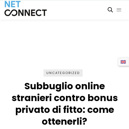
UNCATEGORIZED
Subbuglio online
stranieri contro bonus
privato di fitto: come
ottenerli?