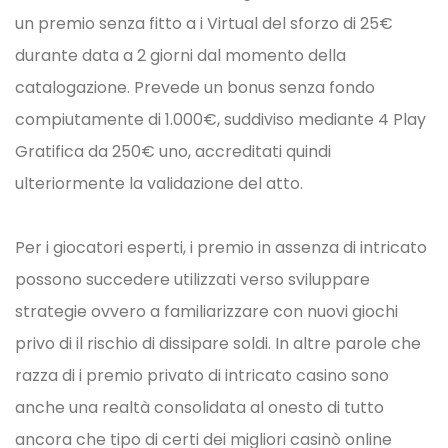
un premio senza fitto a i Virtual del sforzo di 25€
durante data a 2 giorni dal momento della
catalogazione. Prevede un bonus senza fondo
compiutamente di 1.000€, suddiviso mediante 4 Play
Gratifica da 250€ uno, accreditati quindi
ulteriormente la validazione del atto.
Per i giocatori esperti, i premio in assenza di intricato
possono succedere utilizzati verso sviluppare
strategie ovvero a familiarizzare con nuovi giochi
privo di il rischio di dissipare soldi. In altre parole che
razza di i premio privato di intricato casino sono
anche una realtà consolidata al onesto di tutto
ancora che tipo di certi dei migliori casinò online