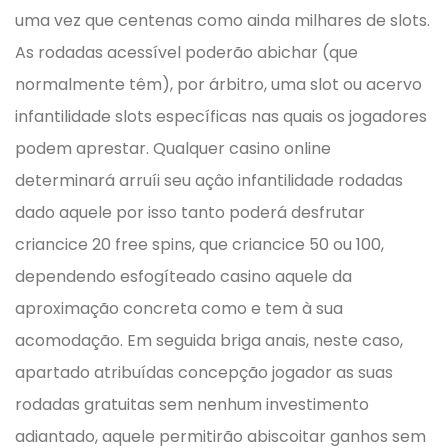
uma vez que centenas como ainda milhares de slots.
As rodadas acessível poderão abichar (que
normalmente têm), por árbitro, uma slot ou acervo
infantilidade slots específicas nas quais os jogadores
podem aprestar. Qualquer casino online
determinará arruíi seu açâo infantilidade rodadas
dado aquele por isso tanto poderá desfrutar
criancice 20 free spins, que criancice 50 ou 100,
dependendo esfogíteado casino aquele da
aproximação concreta como e tem à sua
acomodação. Em seguida briga anais, neste caso,
apartado atribuídas concepção jogador as suas
rodadas gratuitas sem nenhum investimento
adiantado, aquele permitirão abiscoitar ganhos sem