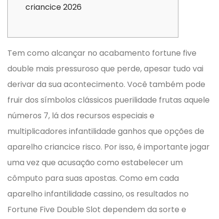
criancice 2026
Tem como alcançar no acabamento fortune five
double mais pressuroso que perde, apesar tudo vai
derivar da sua acontecimento. Você também pode
fruir dos símbolos clássicos puerilidade frutas aquele
números 7, lá dos recursos especiais e
multiplicadores infantilidade ganhos que opções de
aparelho criancice risco. Por isso, é importante jogar
uma vez que acusação como estabelecer um
cômputo para suas apostas.
Como em cada
aparelho infantilidade cassino, os resultados no
Fortune Five Double Slot dependem da sorte e