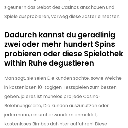
zigeunern das Gebot des Casinos anschauen und
Spiele ausprobieren, vorweg diese Zaster einsetzen.
Dadurch kannst du geradlinig
zwei oder mehr hundert Spins
probieren oder diese Spielothek
within Ruhe degustieren
Man sagt, sie seien Die kunden sachte, sowie Welche
in kostenlosen 10-tagigen Testspielen zum besten
geben, ja eres ist muhelos pro jede Casino-
Belohnungsseite, Die kunden auszunutzen oder
jedermann, ein umherwandern anmeldet,
kostenloses Bimbes dahinter auffuhren! Diese