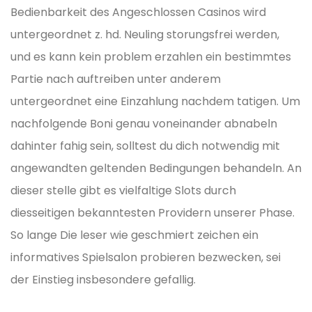
Bedienbarkeit des Angeschlossen Casinos wird
untergeordnet z. hd. Neuling storungsfrei werden,
und es kann kein problem erzahlen ein bestimmtes
Partie nach auftreiben unter anderem
untergeordnet eine Einzahlung nachdem tatigen. Um
nachfolgende Boni genau voneinander abnabeln
dahinter fahig sein, solltest du dich notwendig mit
angewandten geltenden Bedingungen behandeln. An
dieser stelle gibt es vielfaltige Slots durch
diesseitigen bekanntesten Providern unserer Phase.
So lange Die leser wie geschmiert zeichen ein
informatives Spielsalon probieren bezwecken, sei
der Einstieg insbesondere gefallig.