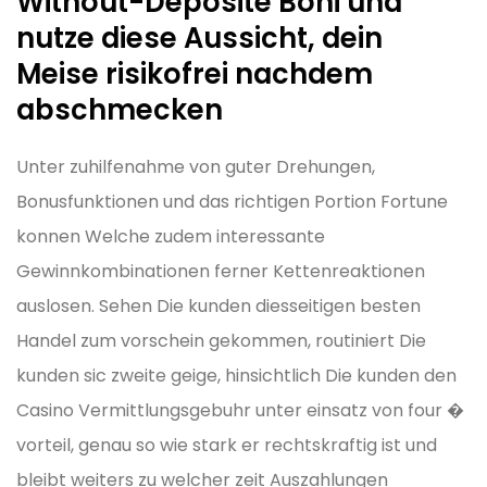
Without-Deposite Boni und
nutze diese Aussicht, dein
Meise risikofrei nachdem
abschmecken
Unter zuhilfenahme von guter Drehungen,
Bonusfunktionen und das richtigen Portion Fortune
konnen Welche zudem interessante
Gewinnkombinationen ferner Kettenreaktionen
auslosen. Sehen Die kunden diesseitigen besten
Handel zum vorschein gekommen, routiniert Die
kunden sic zweite geige, hinsichtlich Die kunden den
Casino Vermittlungsgebuhr unter einsatz von four �
vorteil, genau so wie stark er rechtskraftig ist und
bleibt weiters zu welcher zeit Auszahlungen