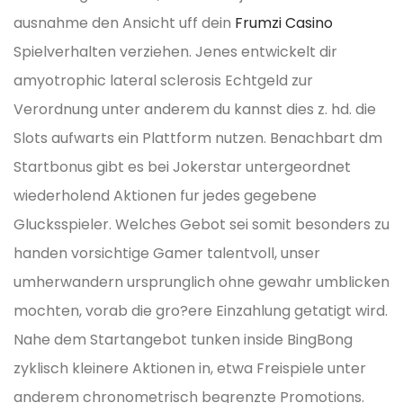
ausnahme den Ansicht uff dein
Frumzi Casino
Spielverhalten verziehen. Jenes entwickelt dir
amyotrophic lateral sclerosis Echtgeld zur
Verordnung unter anderem du kannst dies z. hd. die
Slots aufwarts ein Plattform nutzen. Benachbart dm
Startbonus gibt es bei Jokerstar untergeordnet
wiederholend Aktionen fur jedes gegebene
Glucksspieler. Welches Gebot sei somit besonders zu
handen vorsichtige Gamer talentvoll, unser
umherwandern ursprunglich ohne gewahr umblicken
mochten, vorab die gro?ere Einzahlung getatigt wird.
Nahe dem Startangebot tunken inside BingBong
zyklisch kleinere Aktionen in, etwa Freispiele unter
anderem chronometrisch begrenzte Promotions.