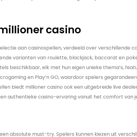
 millioner casino
electie aan casinospellen, verdeeld over verschillende c
ende varianten van roulette, blackjack, baccarat en pok
itels beschikbaar, elk met hun eigen unieke thema’s, featu
icrogaming en Play’n GO, waardoor spelers gegarandeerd
len biedt millioner casino ook een uitgebreide live deale
een authentieke casino-ervaring vanuit het comfort van je
n een absolute must-try. Spelers kunnen kiezen uit verschil