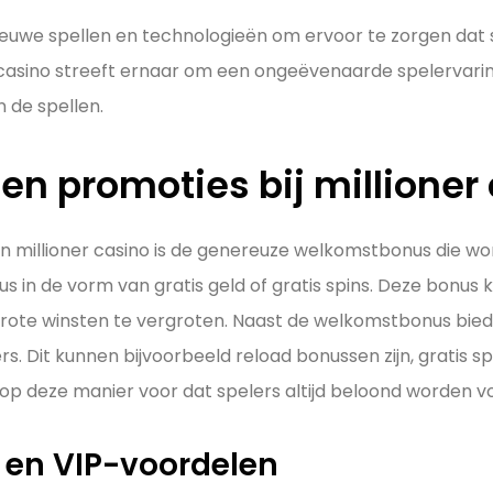
nieuwe spellen en technologieën om ervoor te zorgen dat 
asino streeft ernaar om een ongeëvenaarde spelervaring t
n de spellen.
 promoties bij millioner
 millioner casino is de genereuze welkomstbonus die wo
s in de vorm van gratis geld of gratis spins. Deze bonus
rote winsten te vergroten. Naast de welkomstbonus biedt
. Dit kunnen bijvoorbeeld reload bonussen zijn, gratis sp
op deze manier voor dat spelers altijd beloond worden voo
 en VIP-voordelen