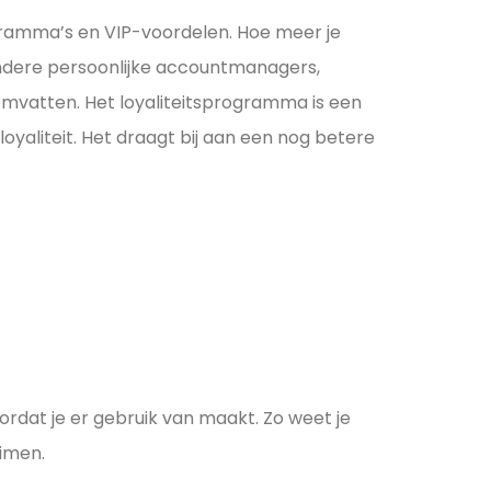
rogramma’s en VIP-voordelen. Hoe meer je
 andere persoonlijke accountmanagers,
omvatten. Het loyaliteitsprogramma is een
oyaliteit. Het draagt bij aan een nog betere
rdat je er gebruik van maakt. Zo weet je
aimen.