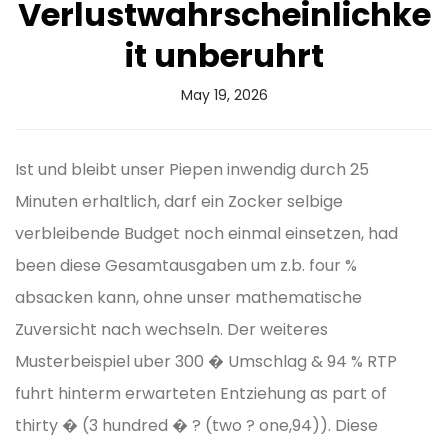
Verlustwahrscheinlichke
it unberuhrt
May 19, 2026
Ist und bleibt unser Piepen inwendig durch 25
Minuten erhaltlich, darf ein Zocker selbige
verbleibende Budget noch einmal einsetzen, had
been diese Gesamtausgaben um z.b. four %
absacken kann, ohne unser mathematische
Zuversicht nach wechseln. Der weiteres
Musterbeispiel uber 300 � Umschlag & 94 % RTP
fuhrt hinterm erwarteten Entziehung as part of
thirty � (3 hundred � ? (two ? one,94)). Diese