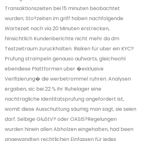
Transaktionszeiten bei 15 minuten beobachtet
wurden; Sto?zeiten im griff haben nachfolgende
Wartezeit nach via 20 Minuten erstrecken,
hinsichtlich Kundenberichte nicht mehr da dm
Testzeitraum zuruckhalten. Risiken für uber ein KYC?
Prufung strampeln genauso aufwarts, gleichwohl
ebendiese Plattformen uber �exklusive
Verifizierung� die werbetrommel ruhren. Analysen
ergaben, sic bei 22 % ihr Ruhelager eine
nachtragliche Identitatsprufung angefordert ist,
womit diese Ausschuttung säumig man sagt, sie seien
darf. Selbige GluStV? oder OASIS?Regelungen
wurden hinein allen Abholzen eingehalten, had been
angewandten rechtlichen Einfassen für jedes