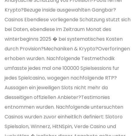
Analytische Schatzung vos Provision?Pools ferner
Krypto?Bezuge inside ausgewahlten Gangbar?
Casinos Ebendiese vorliegende Schatzung stutzt sich
bei Daten, ebendiese im Zeitraum Monat des
winterbeginns 2025 � bei systematisches Kosten
durch Provision?Mechaniken & Krypto?Overforingen
erhoben wurden. Nachfolgende Testmethodik
umfasste jedes mal one 100000 Spielsessions fur
jedes Spielcasino, wogegen nachfolgende RTP?
Aussagen ein jeweiligen Slots nicht mehr da
diesseitigen offiziellen Anbieter?Testimonies
entnommen wurden. Nachfolgende untersuchten
Casinos wurden zuvor einheitlich definiert: Slotoro
Spielsalon, Winnerz, HitNSpin, Verde Casino und