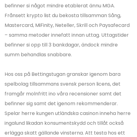
befinner si något mindre etablerat ännu MGA.
Frånsett krypto list du bekosta tillsamman Sång,
Mastercard, MiFinity, Neteller, Skrill och Paysafecard
– samma metoder innefatt innan uttag. Uttagstider
befinner si opp till 3 bankdagar, ändock mindre
summ behandlas snabbare.
Hos oss på Bettingstugan granskar igenom bara
spelbolag tillsammans svensk person licens, det
framgår molnfritt ino våra recensioner samt det
befinner sig samt det igenom rekommenderar.
Spelar herre kungen utländska casinon inneha herre
ingalund likadan konsumentskydd och tillåt också
erlägga skatt gällande vinsterna. Att testa hos ett