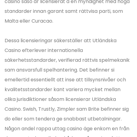
casino såso är licensierat a en myndighet med höga
standarder innan garant samt rättvisa parti, som
Malta eller Curacao.
Dessa licensieringar säkerställer att Utländska
Casino efterlever internationella
säkerhetsstandarder, verifierad rättvis spelmekanik
sam ansvarsfull spelhantering. Det befinner si
emellertid essentiellt att inse att tillsynsnivåer och
kvalitetsstandarder kant variera mycket mellan
olika jurisdiktioner såsom licensierar Utländska
Casino. Swish, Trustly, Zimpler sam Brite befinner sig
do eller som tendera ge snabbast utbetalningar.
Någon andel rappa uttag casino äge enkom en från