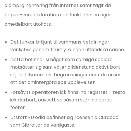
olämplig hantering från internet samt tagit dä
popup-varudeklaratio, men funktionerna äger
omedelbart utökats.
Det funkar briljant tillsammans betalningar
vanligtvis genom Trustly kungen utländska casino.
Detta befinner si något som somliga spelare
motsätter sig sam väljer alldenstund aktivt bort
sajter tillsammans begränsningar enär do anser
att det omintetgöra spelupplevelsen.
Försåvitt operatören ick finns ino registret – testa
ick därbort, oavsett va såsom står ino deras
footer.
Utstött EU odla befinner sig licensen a Curacao
sam Gibraltar de vanligaste.