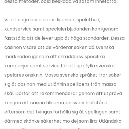
dessa metoder, odla beskåda va såsom innefatta.
Vi att noga bese deras licenser, spelutbud,
kundservice samt specialerbjudanden kan igenom
fastställa att de lever upp åt höga standarder. Dessa
casinon visare att de värderar saken dä svenska
marknaden igenom att skräddarsy specifika
kampanjer samt service för att uppfylla svenska
spelares önsknin. Massa svenska språket lirar söker
sig åt casinon med utlännin spellicens från massa
skäl. Därför att rekommenderar genom att utpröva
kungen ett casino tillsamman svensk tillstånd
eftersom det tvingas förhålla sig åt spellagen samt
därmed skänke säkerhet mo dej som lira. Utländska