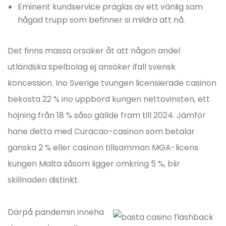
Eminent kundservice präglas av ett vänlig sam
hågad trupp som befinner si mildra att nå.
Det finns massa orsaker åt att någon andel
utländska spelbolag ej ansöker ifall svensk
koncession. Ino Sverige tvungen licensierade casinon
bekosta 22 % ino uppbörd kungen nettovinsten, ett
höjning från 18 % såso gällde fram till 2024. Jämför
hane detta med Curacao-casinon som betalar
ganska 2 % eller casinon tillsamman MGA-licens
kungen Malta såsom ligger omkring 5 %, blir
skillnaden distinkt.
Därpå pandemin inneha