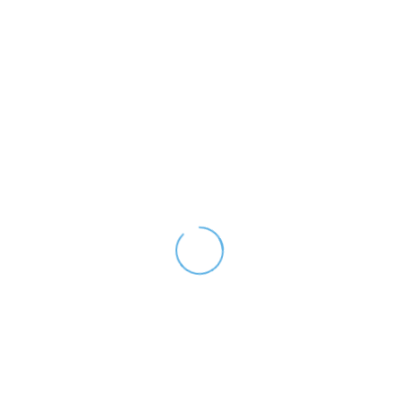
Zusammenfassend sieht so aus das
Glücksspielangebot zwar durchweg mehr als
anzukommen.
Das beste Bitcoin Spielsaal konnte keineswegs der