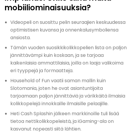
mobiiliominaisuuksia?
Videopeli on suosittu pelin seuraajien keskuudessa
optimistisen kuvansa ja onnenkalusymboliensa
ansiosta.
Tämän vuoden suosikkikolikkopelien lista on paljon
jännittävämpi kuin koskaan, ja se tarjoaa
kaikenlaisia ​​ammattilaisia, joilla on laaja valikoima
eri tyyppejä ja formaatteja.
Household of Fun vaatii saman mallin kuin
Slotomania, joten he ovat asiantuntijoita
tarjoamaan paljon jännittäviä ja värikkäitä ilmaisia ​​
kolikkopelejä innokkaille ilmaisille pelaajille.
Heti Cash Splashin jälkeen markkinoille tuli lisää
tietoa nettikolikkopeleistä, ja iGaming-ala on
kasvanut nopeasti siitä lähtien.