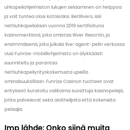
uhkapeliohjelmiston lukujen selaaminen on helppoa
ja voit tuntea olosi kotoisaksi. BetRivers, iski
nettiuhkapelialaan vuonna 2019 sertifioituna
kasinomerkkinä, joka omistaa River Resortin, ja
ensimmäisenä, joka julkaisi live-agent-pelin verkossa.
Uusi Funrize-mobiiliohjelmisto on älykkäästi
suunniteltu ja parantaa
nettiuhkapeliyrityskokemusta upeilla
ominaisuuksillaan.
Funrize Casinon tuotteet ovat
erityisesti kuratoitu valikoima suosittuja kasinopelejä,
jotka palvelevat sekä aloittelijoita että kokeneita
pelaajia.
Imp lähde: Onko siinä muita