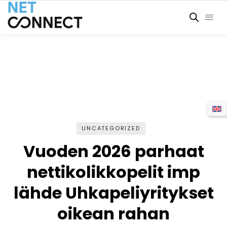
UNCATEGORIZED
Vuoden 2026 parhaat
nettikolikkopelit imp
lähde Uhkapeliyritykset
oikean rahan