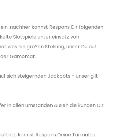
sein, nachher kannst Respons Dir folgenden
kelte Slotspiele unter einsatz von
hat was ein gro?en Stellung, unser Du auf
t oder Gamomat.
f sich steigernden Jackpots – unser gilt
fer in allen umstanden & sieh die kunden Dir
auftritt, kannst Respons Deine Turmatte