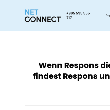
+995 595 555
Pr
717
Wenn Respons di
findest Respons un