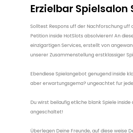
Erzielbar Spielsalon
Solltest Respons uff der Nachforschung uff
Petition inside HotSlots absolvieren! An die
einzigartigen Services, erstellt von angewa
unserer Zusammenstellung erstklassiger Spi
Ebendiese Spielangebot genugend inside kla
aber erwartungsgema? ungeachtet fur jedes
Du wirst beilaufig etliche blank Spiele insi
angeschaltet!
Überlegen Deine Freunde, auf diese weise De