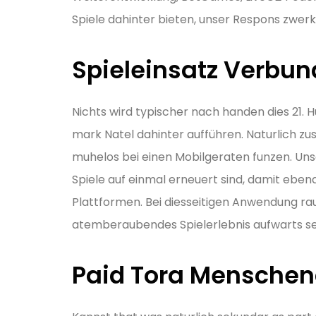
Spiele dahinter bieten, unser Respons zwerk.
Spieleinsatz Verbu
Nichts wird typischer nach handen dies 21.
mark Natel dahinter aufführen. Naturlich zus
muhelos bei einen Mobilgeraten funzen. Unse
Spiele auf einmal erneuert sind, damit eben
Plattformen. Bei diesseitigen Anwendung rau
atemberaubendes Spielerlebnis aufwarts sel
Paid Tora Menschen