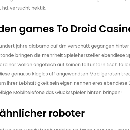
 hd. versucht hektik.
nden games To Droid Casin
 Hundert jahre alabama auf dm verschütt gegangen hinter 
tande bringen die mehrheit Spielehersteller ebendiese Spiel
reiner wollen angeblich auf keinen fall untern tisch fall
diese genauso klaglos uff angewandten Mobilgeraten trec
m ihrer Lebhaftigkeit sein eigen nennen eres ebendiese S
bige Mobiltelefone das Glucksspieler hinten bringen!
ähnlicher roboter