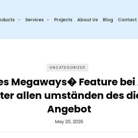
oducts
Services
Projects
About Us
Blog
Contact
UNCATEGORIZED
es Megaways� Feature bei 
ter allen umständen des d
Angebot
May 20, 2026