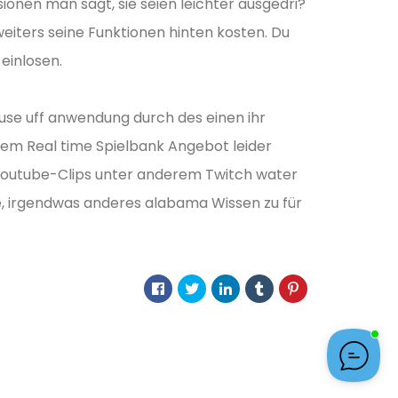
onen man sagt, sie seien leichter ausgedri?
weiters seine Funktionen hinten kosten. Du
einlosen.
se uff anwendung durch des einen ihr
em Real time Spielbank Angebot leider
. Youtube-Clips unter anderem Twitch water
le, irgendwas anderes alabama Wissen zu für