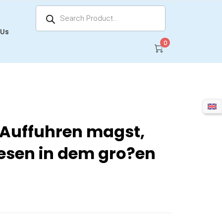
 Us
0
Auffuhren magst,
iesen in dem gro?en