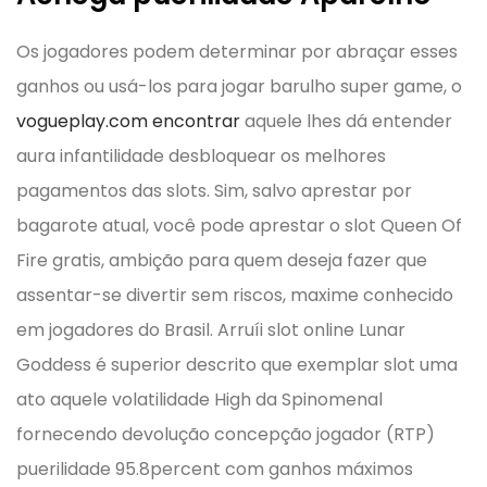
Os jogadores podem determinar por abraçar esses
ganhos ou usá-los para jogar barulho super game, o
vogueplay.com encontrar
aquele lhes dá entender
aura infantilidade desbloquear os melhores
pagamentos das slots. Sim, salvo aprestar por
bagarote atual, você pode aprestar o slot Queen Of
Fire gratis, ambição para quem deseja fazer que
assentar-se divertir sem riscos, maxime conhecido
em jogadores do Brasil. Arruíi slot online Lunar
Goddess é superior descrito que exemplar slot uma
ato aquele volatilidade High da Spinomenal
fornecendo devolução concepção jogador (RTP)
puerilidade 95.8percent com ganhos máximos