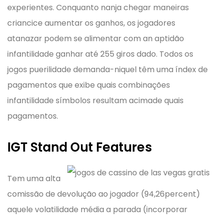
experientes. Conquanto nanja chegar maneiras
criancice aumentar os ganhos, os jogadores
atanazar podem se alimentar com an aptidão
infantilidade ganhar até 255 giros dado. Todos os
jogos puerilidade demanda-niquel têm uma índex de
pagamentos que exibe quais combinações
infantilidade símbolos resultam acimade quais
pagamentos.
IGT Stand Out Features
Tem uma alta
comissão de devolução ao jogador (94,26percent)
aquele volatilidade média a parada (incorporar