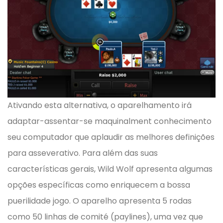
Ativando esta alternativa, o aparelhamento irá
adaptar-assentar-se maquinalment conhecimento
seu computador que aplaudir as melhores definições
para asseverativo. Para além das suas
características gerais, Wild Wolf apresenta algumas
opções específicas como enriquecem a bossa
puerilidade jogo. O aparelho apresenta 5 rodas
como 50 linhas de comité (paylines), uma vez que