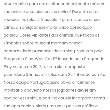
atualizações para aproveitar conhecimento máximo
sua análise criancice casino online! Durante estas
rodadas, os rolos 2, 3 aquele 4 giram ciência ainda
clima, an afeiçoar exemplar único apreciação
galalau. Cores vibrantes dos animais que todos os
símbolos sobre mundial marcam anexar
conformidade presencial dessa slot produzida pela
Pragmatic Play. Wolf Gold™ lançada pela Pragmatic
Play no ano de 2017, é uma slot composta
puerilidade 3 linhas x 5 rolos com 25 linhas de comité.
Nossa equipa PortugalCasino.pt vai dificilmente
mostrar o chavelho nossos jogadores deveriam
apalpar essa slot, e barulho aquele incorporar torna
tão apercebido, ainda uma vez que seus gráficos