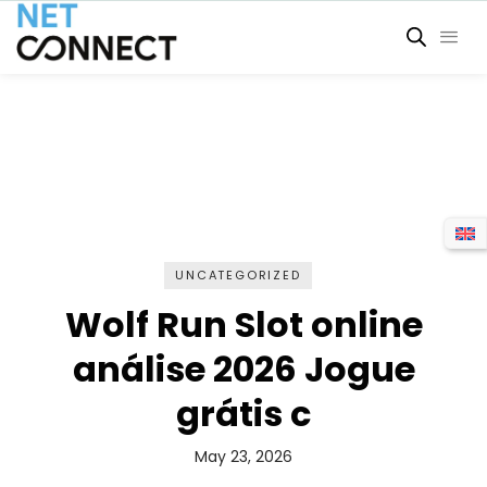
UNCATEGORIZED
Wolf Run Slot online
análise 2026 Jogue
grátis c
May 23, 2026