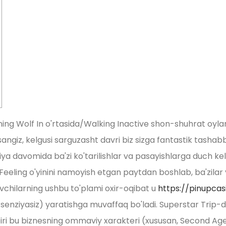
g Wolf In o'rtasida/Walking Inactive shon-shuhrat oylarid
lsangiz, kelgusi sarguzasht davri biz sizga fantastik tash
logiya davomida ba'zi ko'tarilishlar va pasayishlarga duch k
s Feeling o'yinini namoyish etgan paytdan boshlab, ba'zi
vchilarning ushbu to'plami oxir-oqibat u
https://pinupca
 litsenziyasiz) yaratishga muvaffaq bo'ladi. Superstar Tr
iri bu biznesning ommaviy xarakteri (xususan, Second Age