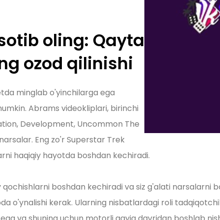
otib oling: Qayta
ng ozod qilinishi
netda minglab o'yinchilarga ega
mumkin. Abrams videokliplari, birinchi
ration, Development, Uncommon The
arsalar. Eng zo'r Superstar Trek
larni haqiqiy hayotda boshdan kechiradi.
qochishlarni boshdan kechiradi va siz g'alati narsalarni 
bda o'ynalishi kerak. Ularning nisbatlardagi roli tadqiqotch
rga ega va shuning uchun motorli qayiq davridan boshlab n