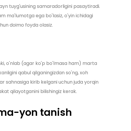
yn tuyg'usining samaradorligini pasaytiradi.
am ma'lumotga ega bo'lasiz, o'yin ichidagi
chun doimo foyda olasiz.
nki, o'nlab (agar ko'p bo'lmasa ham) marta
anligini qabul qilganingizdan so'ng, xoh
lar sahnasiga kirib kelgani uchun juda yorqin
kat qilayotganini bilishingiz kerak.
nma-yon tanish