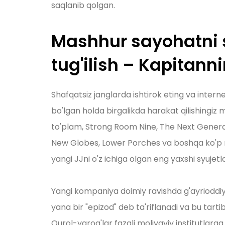
saqlanib qolgan.
Mashhur sayohatni s
tug'ilish – Kapitanni
Shafqatsiz janglarda ishtirok eting va inter
bo'lgan holda birgalikda harakat qilishingiz 
to'plam, Strong Room Nine, The Next Gene
New Globes, Lower Porches va boshqa ko'p n
yangi JJni o'z ichiga olgan eng yaxshi syujet
Yangi kompaniya doimiy ravishda g'ayrioddiy 
yana bir "epizod" deb ta'riflanadi va bu tarti
Qurol-yarog'lar fazali moliyaviy institutla