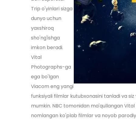
Trip o'yinlari sizga
dunyo uchun
yaxshiroq
sho'ng'ishga
imkon beradi.
Vital
Photographs-ga
ega bo'lgan
Viacom eng yangi
funksiyali filmlar kutubxonasini tanladi va si
mumkin. NBC tomonidan ma'qullangan Vital 1
nomlangan ko'plab filmlar va noyob parodiyal