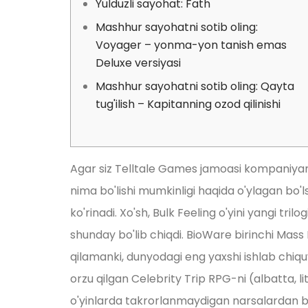
Yulduzli sayohat: Fath
Mashhur sayohatni sotib oling:
Voyager – yonma-yon tanish emas
Deluxe versiyasi
Mashhur sayohatni sotib oling: Qayta
tug'ilish – Kapitanning ozod qilinishi
Agar siz Telltale Games jamoasi kompaniyanin
nima bo'lishi mumkinligi haqida o'ylagan bo'
ko'rinadi.
Xo'sh, Bulk Feeling o'yini yangi tri
shunday bo'lib chiqdi. BioWare birinchi Mas
qilamanki, dunyodagi eng yaxshi ishlab chiqu
orzu qilgan Celebrity Trip RPG-ni (albatta,
o'yinlarda takrorlanmaydigan narsalardan b