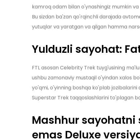
kamroq odam bilan o'ynashingiz mumkin va VR
Bu sizdan ba'zan qo'rqinchli darajada avtomex
yutuqlar va yaratgan va qilgan hamma narsani 
Yulduzli sayohat: Fa
FTL asosan Celebrity Trek tuyg'usining ma'l
ushbu zamonaviy mustaqil o'yindan xalos bo'li
yo'qmi, o'yinning boshqa ko'plab jozibalarini
Superstar Trek taqqoslashlarini to'plagan bo'l
Mashhur sayohatni 
emas Deluxe versiy