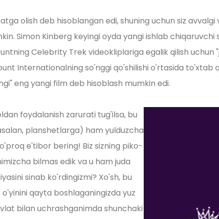
a olish deb hisoblangan edi, shuning uchun siz avvalgi vid
umkin. Simon Kinberg keyingi oyda yangi ishlab chiqaruvchi s
ning Celebrity Trek videokliplariga egalik qilish uchun "
t Internationalning so'nggi qo'shilishi o'rtasida to'xtab 
angi" eng yangi film deb hisoblash mumkin edi.
dan foydalanish zarurati tug'ilsa, bu
asalan, planshetlarga) ham yulduzcha
'proq e'tibor bering! Biz sizning piko-
nimizcha bilmas edik va u ham juda
yasini sinab ko'rdingizmi? Xo'sh, bu
 o'yinini qayta boshlaganingizda yuz
 davlat bilan uchrashganimda shunchaki