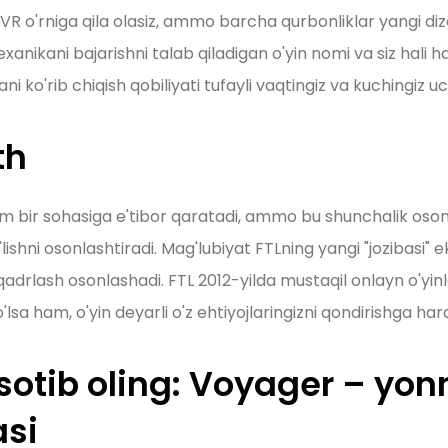
 o'rniga qila olasiz, ammo barcha qurbonliklar yangi diza
anikani bajarishni talab qiladigan o'yin nomi va siz hali h
ko'rib chiqish qobiliyati tufayli vaqtingiz va kuchingiz u
th
um bir sohasiga e'tibor qaratadi, ammo bu shunchalik oso
shni osonlashtiradi. Mag'lubiyat FTLning yangi "jozibasi" ek
 qadrlash osonlashadi. FTL 2012-yilda mustaqil onlayn o'yin
sa ham, o'yin deyarli o'z ehtiyojlaringizni qondirishga hara
sotib oling: Voyager – yo
asi