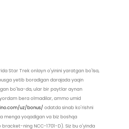
a Star Trek onlayn o'yinini yaratgan bo'lsa,
abbusga yetib boradigan darajada yaqin
elgan bo'lsa-da, ular bir paytlar aynan
lar yordam bera olmadilar, ammo umid
sino.com/uz/bonus/
odatda sinab ko'rishni
ip-da menga yoqadigan va biz boshqa
 bracket-ning NCC-1701-D). Siz bu o'yinda