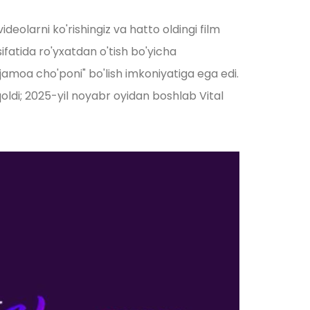
eolarni ko'rishingiz va hatto oldingi film
ifatida ro'yxatdan o'tish bo'yicha
jamoa cho'poni" bo'lish imkoniyatiga ega edi.
qoldi; 2025-yil noyabr oyidan boshlab Vital