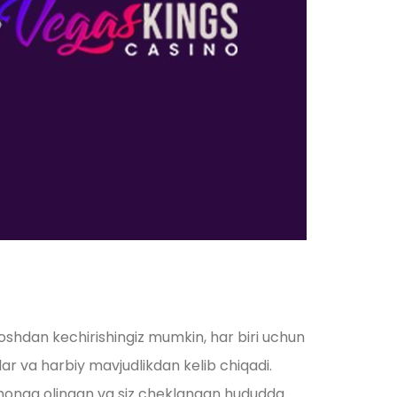
boshdan kechirishingiz mumkin, har biri uchun
ilar va harbiy mavjudlikdan kelib chiqadi.
ishonga olingan va siz cheklangan hududda