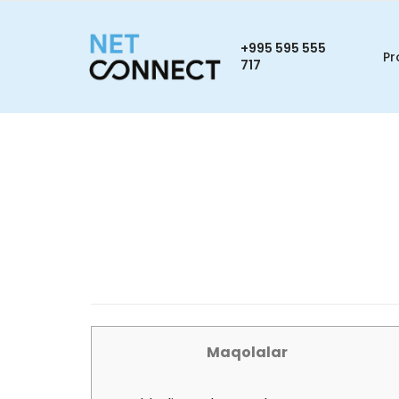
+995 595 555
Pr
717
Maqolalar