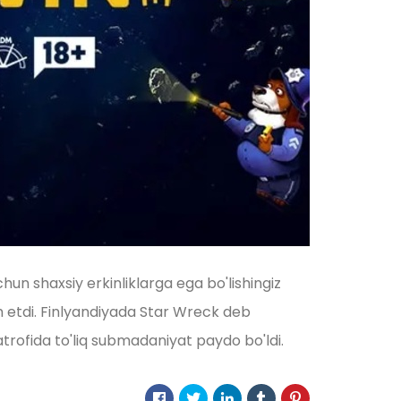
chun shaxsiy erkinliklarga ega bo'lishingiz
 etdi. Finlyandiyada Star Wreck deb
atrofida to'liq submadaniyat paydo bo'ldi.