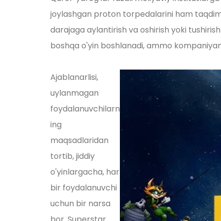
joylashgan proton torpedalarini ham taqdim 
darajaga aylantirish va oshirish yoki tushiri
boshqa o'yin boshlanadi, ammo kompaniyaning
Ajablanarlisi,
uylanmagan
foydalanuvchilarn
ing
maqsadlaridan
tortib, jiddiy
o'yinlargacha, har
bir foydalanuvchi
uchun bir narsa
bor. Superstar