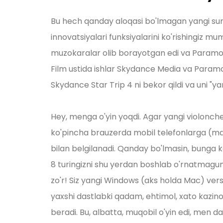
Bu hech qanday aloqasi bo'lmagan yangi suratg
innovatsiyalari funksiyalarini ko'rishingiz m
muzokaralar olib borayotgan edi va Paramount
Film ustida ishlar Skydance Media va Paramoun
Skydance Star Trip 4 ni bekor qildi va uni "y
Hey, menga o'yin yoqdi. Agar yangi violonchel
ko'pincha brauzerda mobil telefonlarga (m
bilan belgilanadi. Qanday bo'lmasin, bunga ko
8 turingizni shu yerdan boshlab o'rnatmagu
zo'r! Siz yangi Windows (aks holda Mac) versi
yaxshi dastlabki qadam, ehtimol, xato kazino
beradi. Bu, albatta, muqobil o'yin edi, men