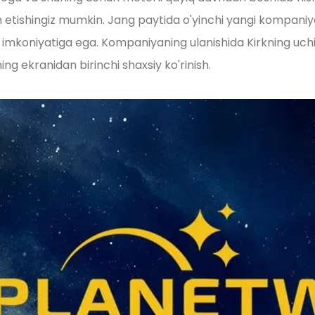
etishingiz mumkin. Jang paytida o'yinchi yangi kompaniyan
sh imkoniyatiga ega. Kompaniyaning ulanishida Kirkning uchi
 ekranidan birinchi shaxsiy ko'rinish.