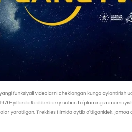
z yangi funksiyali videolarni cheklangan kunga aylantirish u
970-yillarda Roddenberry uchun to'plamingizni namoyish
ar yaratilgan. Trekkies filmida aytib o'tilganidek, jamoa 