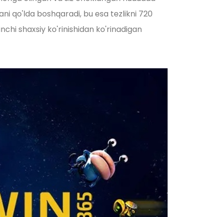
i qo'lda boshqaradi, bu esa tezlikni 720
nchi shaxsiy ko'rinishidan ko'rinadigan